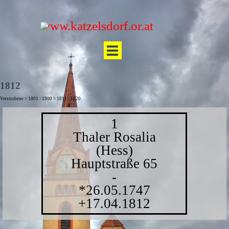
Direkt zum Seiteninhalt
www.katzelsdorf.or.at
Menü überspringen
1812
Verstorbene > 1801 - 1900 > 1811 - 1820
1
Thaler Rosalia
(Hess)
Hauptstraße 65
-
*26.05.1747
+17.04.1812