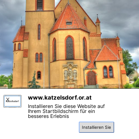
www.katzelsdorf.or.at
X
Kontakt
Impressum
Datenschutz
Webmaster
Installieren Sie diese Website auf
Besucher:
Ihrem Startbildschirm für ein
Heute:
3
besseres Erlebnis
Gestern:
15
Gesamt:
5.443
Diese Seite benutzt Cookies , lesen Sie bitte die Datenschutzhinweise.
Zurück zum Seiteninhalt
Installieren Sie
Einverstanden