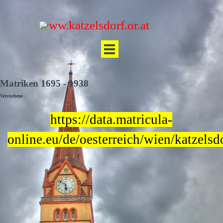
Direkt zum Seiteninhalt
www.katzelsdorf.or.at
Menü überspringen
Matriken 1695 - 1938
Verstorbene
https://data.matricula-
online.eu/de/oesterreich/wien/katzelsd