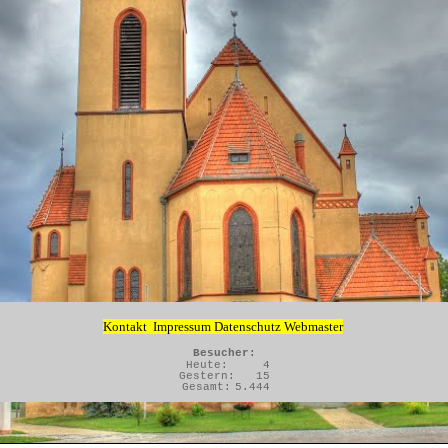
Kontakt
Impressum
Datenschutz
Webmaster
Besucher:
Heute:
4
Gestern:
15
Gesamt:
5.444
Zurück zum Seiteninhalt