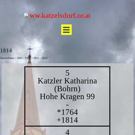
Direkt zum Seiteninhalt
www.katzelsdorf.or.at
Menü überspringen
1814
Verstorbene > 1801 - 1900 > 1811 - 1820
5
Katzler Katharina
(Bohrn)
Hohe Kragen 99
-
*1764
+1814
4