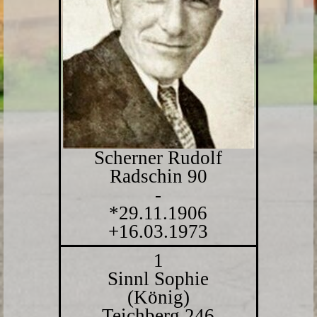
Scherner Rudolf
Radschin 90
-
*29.11.1906
+16.03.1973
1
Sinnl Sophie
(König)
Teichberg 246