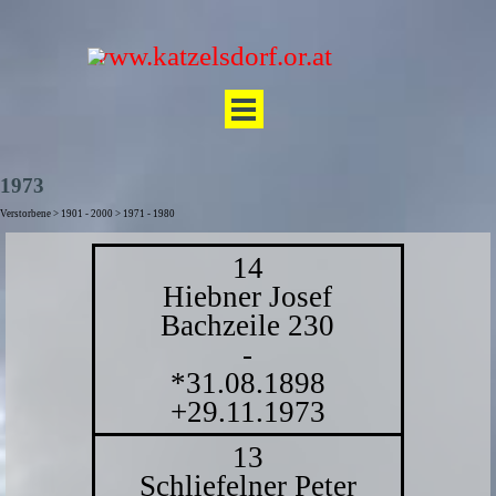
Direkt zum Seiteninhalt
www.katzelsdorf.or.at
Menü überspringen
1973
Verstorbene > 1901 - 2000 > 1971 - 1980
14
Hiebner Josef
Bachzeile 230
-
*31.08.1898
+29.11.1973
13
Schliefelner Peter